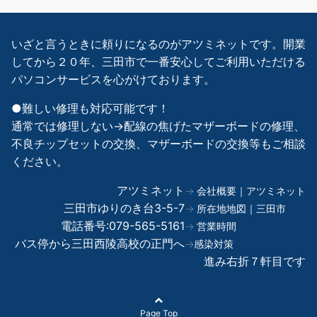
いざと言うときに頼りになるのがアツミネットです。開業
してから２０年、三田市で一番安心してご利用いただける
パソコンサービスを心がけております。
●難しい修理も対応可能です！
通常では修理しない→配線の焦げたマザーボードの修理、
不良チップセットの交換、マザーボードの交換等もご相談
ください。
アツミネット
→ 会社概要｜アツミネット
三田市ゆりのき台3-5-7
→ 所在地地図｜三田市
電話番号:079-565-5161
→ 営業時間
バス停から三田西陵高校の正門へ
→感染対策
進み右折７軒目です
Page Top