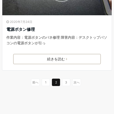
2020年7月24日
電源ボタン修理
作業内容：電源ボタンのバネ修理 障害内容：デスクトップパソ
コンの電源ボタンが引っ
続きを読む
前へ
1
2
3
次へ