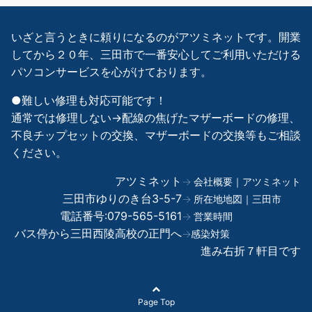
いざと言うときに頼りになるのがアツミネットです。開業
してから２０年、三田市で一番安心してご利用いただける
パソコンサービスを心がけております。
●難しい修理も対応可能です！
通常では修理しない→配線の焦げたマザーボードの修理、
不良チップセットの交換、マザーボードの交換等もご相談
ください。
アツミネット
→ 会社概要｜アツミネット
三田市ゆりのき台3-5-7
→ 所在地地図｜三田市
電話番号:079-565-5161
→ 営業時間
バス停から三田西陵高校の正門へ
→感染対策
進み右折７軒目です
Page Top